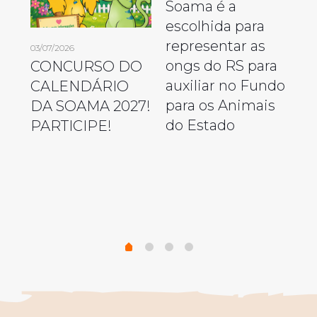
Soama é a
escolhida para
02/
representar as
03/07/2026
So
ongs do RS para
CONCURSO DO
in
auxiliar no Fundo
CALENDÁRIO
de
ca
para os Animais
DA SOAMA 2027!
di
do Estado
PARTICIPE!
s