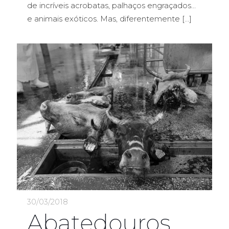
de incríveis acrobatas, palhaços engraçados…
e animais exóticos. Mas, diferentemente
[…]
30/03/2018
Abatedouros