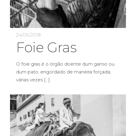
24/05/2018
Foie Gras
O foie gras é o órgão doente dum ganso ou
dum pato, engordado de maneira forçada,
várias vezes
[…]