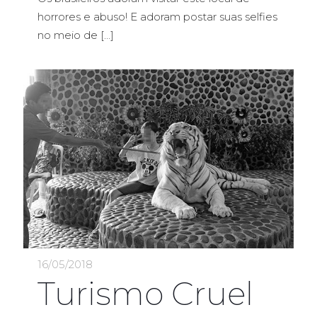
horrores e abuso! E adoram postar suas selfies
no meio de
[…]
16/05/2018
Turismo Cruel