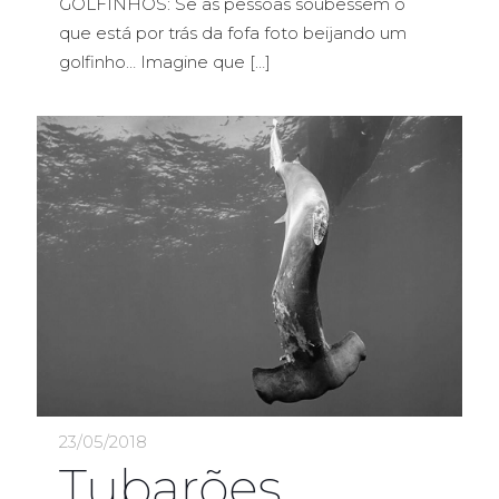
GOLFINHOS: Se as pessoas soubessem o
que está por trás da fofa foto beijando um
golfinho… Imagine que
[…]
23/05/2018
Tubarões