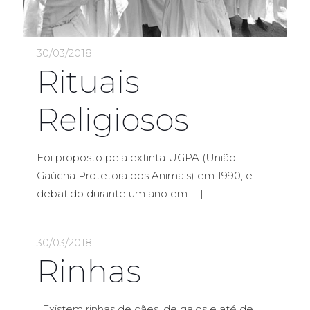
30/03/2018
Rituais
Religiosos
Foi proposto pela extinta UGPA (União
Gaúcha Protetora dos Animais) em 1990, e
debatido durante um ano em
[…]
30/03/2018
Rinhas
Existem rinhas de cães, de galos e até de