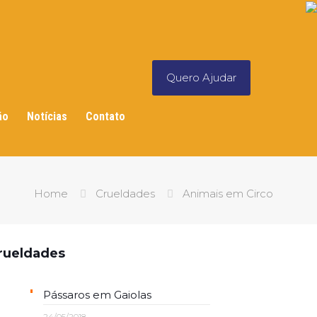
Quero Ajudar
ão
Notícias
Contato
Home
Crueldades
Animais em Circo
rueldades
Pássaros em Gaiolas
24/05/2018