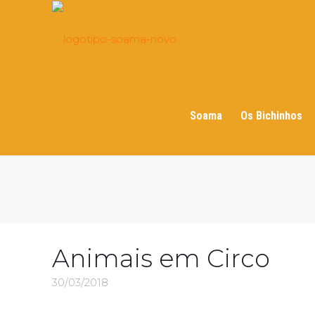
Soama
Os Bichinhos
Animais em Circo
30/03/2018