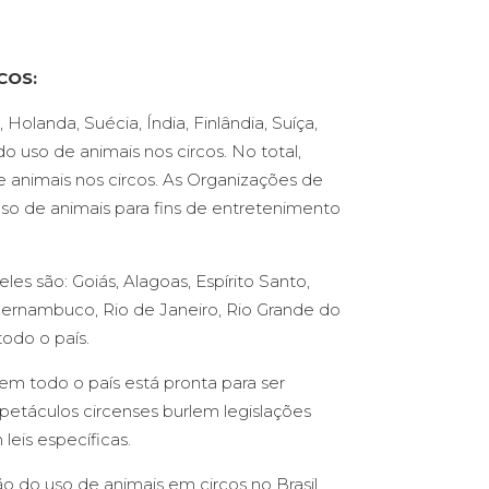
COS:
a, Holanda, Suécia, Índia, Finlândia, Suíça,
o uso de animais nos circos. No total,
 animais nos circos. As Organizações de
uso de animais para fins de entretenimento
les são: Goiás, Alagoas, Espírito Santo,
 Pernambuco, Rio de Janeiro, Rio Grande do
todo o país.
 em todo o país está pronta para ser
etáculos circenses burlem legislações
leis específicas.
ão do uso de animais em circos no Brasil