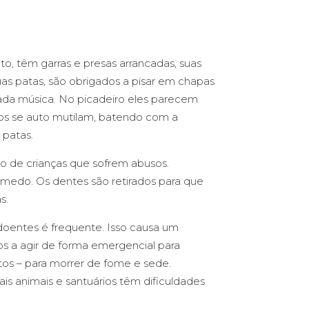
o, têm garras e presas arrancadas, suas
uas patas, são obrigados a pisar em chapas
da música. No picadeiro eles parecem
sos se auto mutilam, batendo com a
 patas.
de crianças que sofrem abusos.
do. Os dentes são retirados para que
s.
oentes é frequente. Isso causa um
s a agir de forma emergencial para
tos – para morrer de fome e sede.
is animais e santuários têm dificuldades