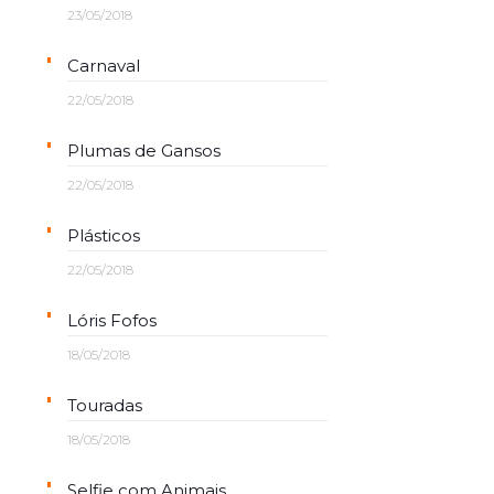
23/05/2018
Carnaval
22/05/2018
Plumas de Gansos
22/05/2018
Plásticos
22/05/2018
Lóris Fofos
18/05/2018
Touradas
18/05/2018
Selfie com Animais