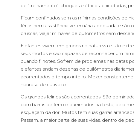
de “treinamento”: choques elétricos, chicotadas, p
Ficam confinados sem as mínimas condições de higi
férias nem assistência veterinária adequada e são 
bruscas, viajar milhares de quilômetros sem descan
Elefantes vivem em grupos na natureza e são extr
seus mortos e são capazes de reconhecer um famil
quando filhotes. Sofrem de problemas nas patas por 
elefantes andam dezenas de quilômetros diariame
acorrentados o tempo inteiro. Mexer constantemen
neurose de cativeiro.
Os grandes felinos são acorrentados. São dominado
com barras de ferro e queimados na testa, pelo me
esqueçam da dor. Muitos têm suas garras arrancadas
Passam, a maior parte de suas vidas, dentro de peq