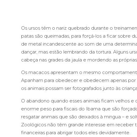
Os ursos têm o nariz quebrado durante o treinament
patas são queimadas, para forçá-los a ficar sobre d
de metal incandescente ao som de uma determina
dançar, mas estão lembrando da tortura. Alguns ur
cabeça nas grades da jaula e mordendo as próprias
Os macacos apresentam o mesmo comportamento 
Apanham para obedecer e obedecem apenas por me
os animais possam ser fotografados junto às criança
O abandono quando esses animais ficam velhos e d
enorme peso para fiscais do Ibama que são forçado
resgatar animais que são deixados à mingua – e sol
Zoológicos não têm grande interesse em receber ta
financeiras para abrigar todos eles devidamente.