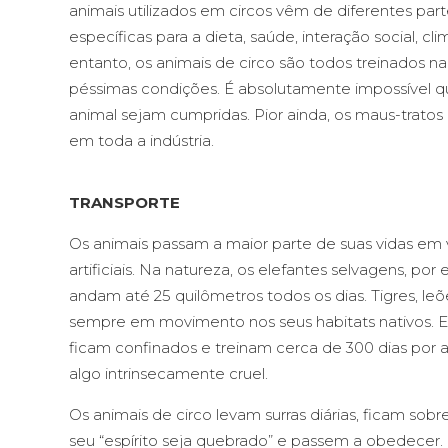
animais utilizados em circos vêm de diferentes pa
específicas para a dieta, saúde, interação social, cl
entanto, os animais de circo são todos treinados
péssimas condições. É absolutamente impossível qu
animal sejam cumpridas. Pior ainda, os maus-tratos
em toda a indústria.
TRANSPORTE
Os animais passam a maior parte de suas vidas em v
artificiais. Na natureza, os elefantes selvagens, 
andam até 25 quilômetros todos os dias. Tigres, l
sempre em movimento nos seus habitats nativos. Em
ficam confinados e treinam cerca de 300 dias por an
algo intrinsecamente cruel.
Os animais de circo levam surras diárias, ficam sob
seu “espírito seja quebrado” e passem a obedecer. 