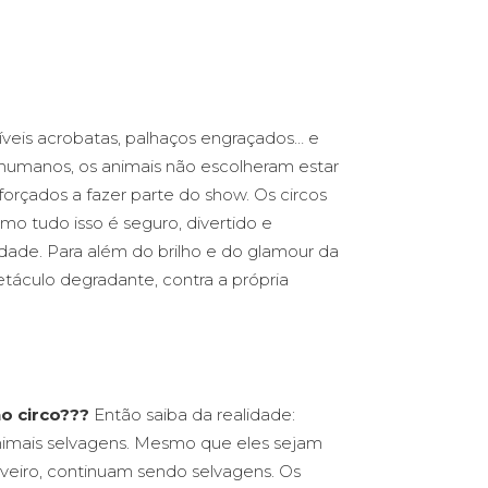
ríveis acrobatas, palhaços engraçados… e
s humanos, os animais não escolheram estar
forçados a fazer parte do show. Os circos
o tudo isso é seguro, divertido e
idade. Para além do brilho e do glamour da
etáculo degradante, contra a própria
o circo???
Então saiba da realidade:
 animais selvagens. Mesmo que eles sejam
iveiro, continuam sendo selvagens. Os