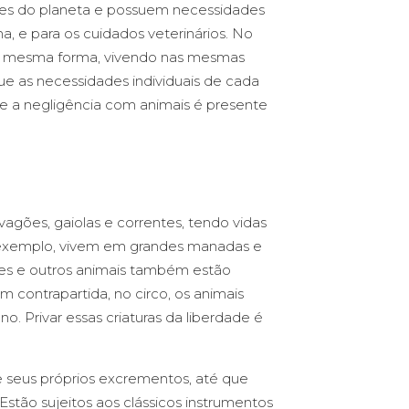
rtes do planeta e possuem necessidades
ima, e para os cuidados veterinários. No
 na mesma forma, vivendo nas mesmas
e as necessidades individuais de cada
 e a negligência com animais é presente
agões, gaiolas e correntes, tendo vidas
por exemplo, vivem em grandes manadas e
eões e outros animais também estão
 contrapartida, no circo, os animais
o. Privar essas criaturas da liberdade é
re seus próprios excrementos, até que
Estão sujeitos aos clássicos instrumentos