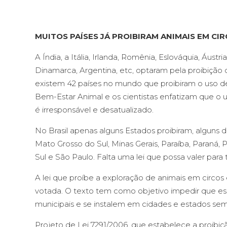
MUITOS PAÍSES JÁ PROIBIRAM ANIMAIS EM CIR
A Índia, a Itália, Irlanda, Romênia, Eslováquia, Áustri
Dinamarca, Argentina, etc, optaram pela proibição d
existem 42 países no mundo que proibiram o uso de
Bem-Estar Animal e os cientistas enfatizam que o 
é irresponsável e desatualizado.
No Brasil apenas alguns Estados proibiram, alguns de
Mato Grosso do Sul, Minas Gerais, Paraíba, Paraná,
Sul e São Paulo. Falta uma lei que possa valer para 
A lei que proíbe a exploração de animais em circos
votada. O texto tem como objetivo impedir que esp
municipais e se instalem em cidades e estados sem 
Projeto de Lei 7291/2006, que estabelece a proibiç