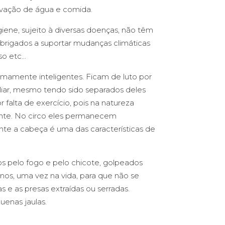
rivação de água e comida.
ene, sujeito à diversas doenças, não têm
obrigados a suportar mudanças climáticas
so etc…
emamente inteligentes. Ficam de luto por
iar, mesmo tendo sido separados deles
falta de exercício, pois na natureza
nte. No circo eles permanecem
te a cabeça é uma das características de
s pelo fogo e pelo chicote, golpeados
nos, uma vez na vida, para que não se
 e as presas extraídas ou serradas.
uenas jaulas.