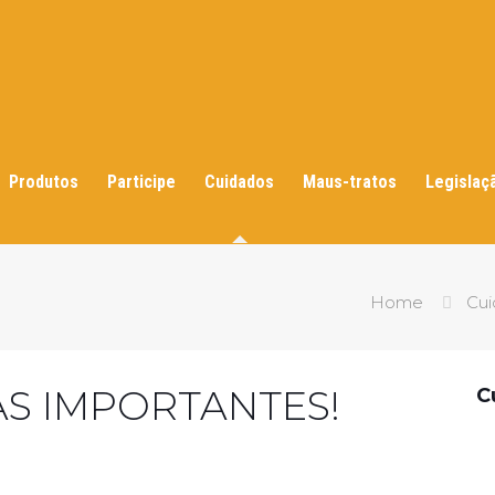
Produtos
Participe
Cuidados
Maus-tratos
Legislaç
Home
Cui
CAS IMPORTANTES!
C