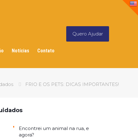
Quero Ajudar
ão
Notícias
Contato
dados
FRIO E OS PETS: DICAS IMPORTANTES!
uidados
Encontrei um animal na rua, e
agora?