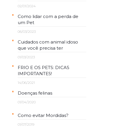
02/01/2024
Como lidar com a perda de
um Pet
06/03/2023
Cuidados com animal idoso
que você precisa ter
01/03/2023
FRIO E OS PETS: DICAS
IMPORTANTES!
14/06/2021
Doenças felinas
01/04/2020
Como evitar Mordidas?
01/07/2019