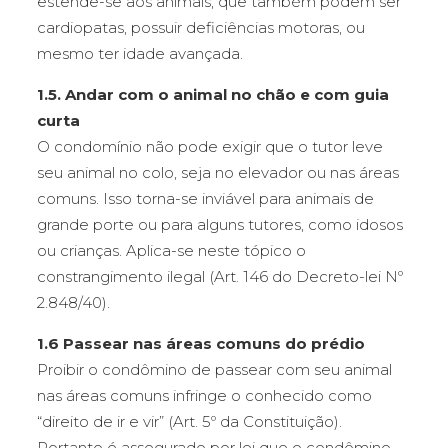
estende-se aos animais, que também podem ser
cardiopatas, possuir deficiências motoras, ou
mesmo ter idade avançada.
1.5. Andar com o animal no chão e com guia
curta
O condomínio não pode exigir que o tutor leve
seu animal no colo, seja no elevador ou nas áreas
comuns. Isso torna-se inviável para animais de
grande porte ou para alguns tutores, como idosos
ou crianças. Aplica-se neste tópico o
constrangimento ilegal (Art. 146 do Decreto-lei Nº
2.848/40).
1.6 Passear nas áreas comuns do prédio
Proibir o condômino de passear com seu animal
nas áreas comuns infringe o conhecido como
“direito de ir e vir” (Art. 5º da Constituição).
Portanto é assegurado por lei que o condômino