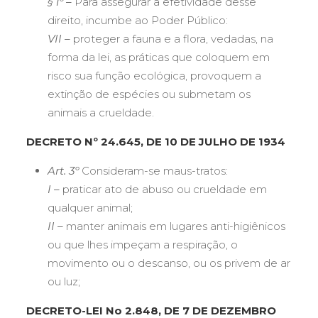
§ 1º –
Para assegurar a efetividade desse
direito, incumbe ao Poder Público:
VII –
proteger a fauna e a flora, vedadas, na
forma da lei, as práticas que coloquem em
risco sua função ecológica, provoquem a
extinção de espécies ou submetam os
animais a crueldade.
DECRETO Nº 24.645, DE 10 DE JULHO DE 1934
Art. 3º
Consideram-se maus-tratos:
I –
praticar ato de abuso ou crueldade em
qualquer animal;
II –
manter animais em lugares anti-higiênicos
ou que lhes impeçam a respiração, o
movimento ou o descanso, ou os privem de ar
ou luz;
DECRETO-LEI No 2.848, DE 7 DE DEZEMBRO