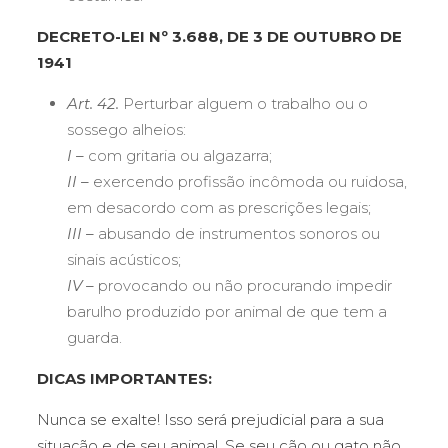
DECRETO-LEI Nº 3.688, DE 3 DE OUTUBRO DE
1941
Art. 42.
Perturbar alguem o trabalho ou o
sossego alheios:
I –
com gritaria ou algazarra;
II –
exercendo profissão incômoda ou ruidosa,
em desacordo com as prescrições legais;
III –
abusando de instrumentos sonoros ou
sinais acústicos;
IV –
provocando ou não procurando impedir
barulho produzido por animal de que tem a
guarda.
DICAS IMPORTANTES:
Nunca se exalte! Isso será prejudicial para a sua
situação e de seu animal. Se seu cão ou gato não