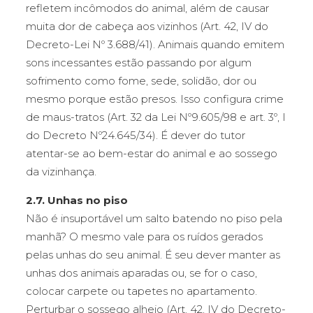
refletem incômodos do animal, além de causar
muita dor de cabeça aos vizinhos (Art. 42, IV do
Decreto-Lei Nº 3.688/41). Animais quando emitem
sons incessantes estão passando por algum
sofrimento como fome, sede, solidão, dor ou
mesmo porque estão presos. Isso configura crime
de maus-tratos (Art. 32 da Lei Nº9.605/98 e art. 3º, I
do Decreto Nº24.645/34). É dever do tutor
atentar-se ao bem-estar do animal e ao sossego
da vizinhança.
2.7. Unhas no piso
Não é insuportável um salto batendo no piso pela
manhã? O mesmo vale para os ruídos gerados
pelas unhas do seu animal. É seu dever manter as
unhas dos animais aparadas ou, se for o caso,
colocar carpete ou tapetes no apartamento.
Perturbar o sossego alheio (Art. 42, IV do Decreto-