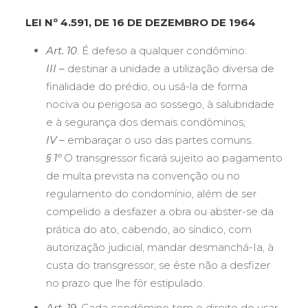
LEI Nº 4.591, DE 16 DE DEZEMBRO DE 1964
Art. 10
. É defeso a qualquer condômino:
III –
destinar a unidade a utilização diversa de
finalidade do prédio, ou usá-la de forma
nociva ou perigosa ao sossego, à salubridade
e à segurança dos demais condôminos;
IV –
embaraçar o uso das partes comuns.
§ 1º
O transgressor ficará sujeito ao pagamento
de multa prevista na convenção ou no
regulamento do condomínio, além de ser
compelido a desfazer a obra ou abster-se da
prática do ato, cabendo, ao síndico, com
autorização judicial, mandar desmanchá-Ia, à
custa do transgressor, se êste não a desfizer
no prazo que lhe fôr estipulado.
Art. 19.
Cada condômino tem o direito de usar