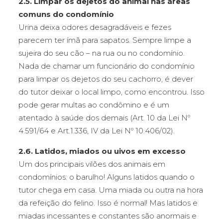
2.5. Limpar os dejetos do animal nas áreas
comuns do condomínio
Urina deixa odores desagradáveis e fezes
parecem ter ímã para sapatos. Sempre limpe a
sujeira do seu cão – na rua ou no condomínio.
Nada de chamar um funcionário do condomínio
para limpar os dejetos do seu cachorro, é dever
do tutor deixar o local limpo, como encontrou. Isso
pode gerar multas ao condômino e é um
atentado à saúde dos demais (Art. 10 da Lei Nº
4.591/64 e Art.1.336, IV da Lei Nº 10.406/02).
2.6. Latidos, miados ou uivos em excesso
Um dos principais vilões dos animais em
condomínios: o barulho! Alguns latidos quando o
tutor chega em casa. Uma miada ou outra na hora
da refeição do felino. Isso é normal! Mas latidos e
miadas incessantes e constantes são anormais e