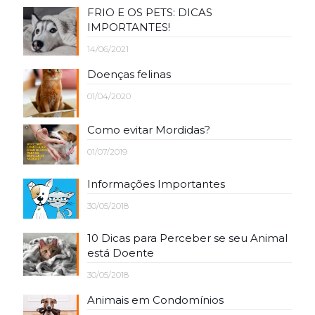
FRIO E OS PETS: DICAS
IMPORTANTES!
14/06/2021
Doenças felinas
01/04/2020
Como evitar Mordidas?
01/07/2019
Informações Importantes
30/05/2018
10 Dicas para Perceber se seu Animal
está Doente
30/05/2018
Animais em Condomínios