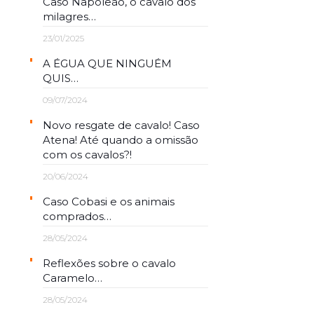
Caso Napoleão, o cavalo dos
milagres…
23/01/2025
A ÉGUA QUE NINGUÉM
QUIS…
09/07/2024
Novo resgate de cavalo! Caso
Atena! Até quando a omissão
com os cavalos?!
20/06/2024
Caso Cobasi e os animais
comprados…
28/05/2024
Reflexões sobre o cavalo
Caramelo…
28/05/2024