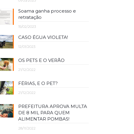
01/03/2023
Soama ganha processo e
retratação
15/02/2023
CASO ÉGUA VIOLETA!
12/01/2023
OS PETS E O VERÃO
21/12/2022
FÉRIAS, E O PET?
21/12/2022
PREFEITURA APROVA MULTA
DE 8 MIL PARA QUEM
ALIMENTAR POMBAS!
28/11/2022