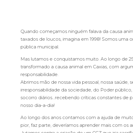
Quando começamos ninguém falava da causa anima
taxados de loucos, imagina em 1998! Somos uma ong,
pública municipal.
Mas lutamos e conquistamos muito. Ao longo de 
transformado a causa animal em Caxias, com argu
responsabilidade.
Abrimos mão de nossa vida pessoal, nossa saúde, s
irresponsabilidade da sociedade, do Poder público
socorro diários…recebendo críticas constantes d
nosso dia-a-dia!
Ao longo dos anos contamos com a ajuda de muitos
pior, faz parte, deveríamos aprender mais com os a
-lutamos contra a criação de um CCZ que iria sacrif