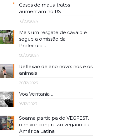
Casos de maus-tratos
aumentam no RS
10/03/2024
Mais um resgate de cavalo e
segue a omissão da
Prefeitura…
08/03/2024
Reflexão de ano novo: nós e os
animais
20/12/2023
Voa Ventania…
16/12/2023
Soama participa do VEGFEST,
o maior congresso vegano da
América Latina