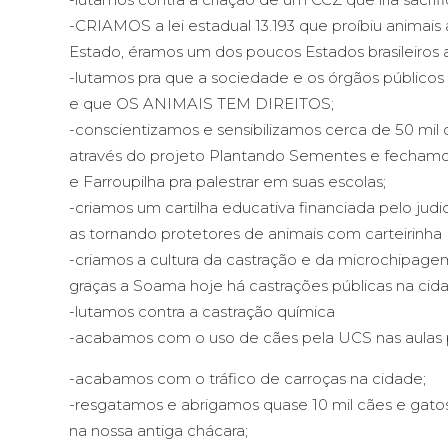
-CRIAMOS a lei estadual 13.193 que proíbiu animai
Estado, éramos um dos poucos Estados brasileiros a 
-lutamos pra que a sociedade e os órgãos público
e que OS ANIMAIS TEM DIREITOS;
-conscientizamos e sensibilizamos cerca de 50 mil 
através do projeto Plantando Sementes e fechamo
e Farroupilha pra palestrar em suas escolas;
-criamos um cartilha educativa financiada pelo judi
as tornando protetores de animais com carteirinha
-criamos a cultura da castração e da microchipage
graças a Soama hoje há castrações públicas na cid
-lutamos contra a castração química
-acabamos com o uso de cães pela UCS nas aulas p
-acabamos com o tráfico de carroças na cidade;
-resgatamos e abrigamos quase 10 mil cães e gatos
na nossa antiga chácara;