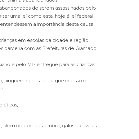
s abandonados de serem assassinados pelo
ter uma lei como esta; hoje é lei federal
s entendessem a importância desta causa
crianças em escolas da cidade e região
s parceria com as Prefeituras de Gramado
ciário e pelo MP entregue para as crianças
m, ninguém nem sabia o que era isso e
ade;
ráticas;
, além de pombas, urubus, galos e cavalos