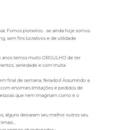
l. Fomos pioneiros… se ainda hoje somos
 sem fins lucrativos e de utilidade
25 anos temos muito ORGULHO de ter
mentos, seriedade e com muita
em final de semana, feriados! Assumindo a
, com enormes limitações e pedidos de
e pessoas que nem imaginam como é o
, alguns deixaram seu melhor outros seu
nimais….
icar animais abandonados ;