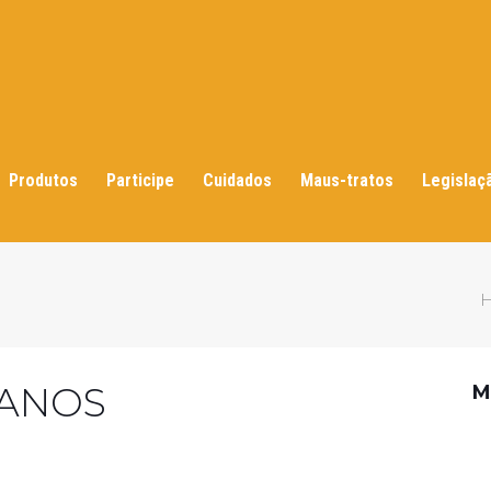
Produtos
Participe
Cuidados
Maus-tratos
Legislaç
 ANOS
M